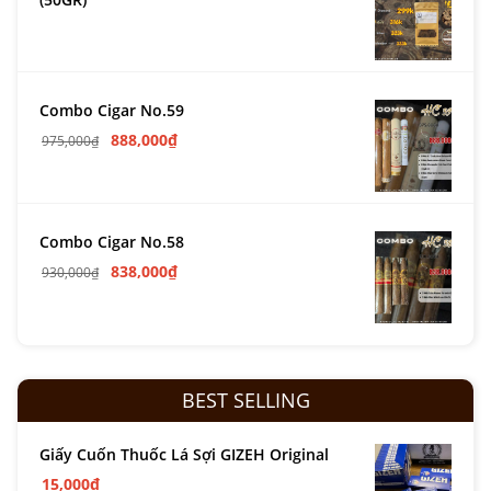
Combo Cigar No.59
888,000
₫
975,000
₫
Combo Cigar No.58
838,000
₫
930,000
₫
BEST SELLING
Giấy Cuốn Thuốc Lá Sợi GIZEH Original
15,000
₫