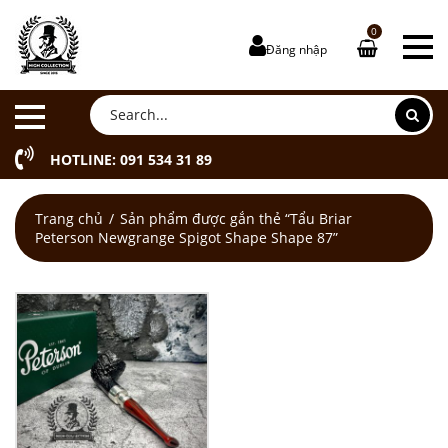
0
Đăng nhập
HOTLINE: 091 534 31 89
Trang chủ
Sản phẩm được gắn thẻ “Tẩu Briar
Peterson Newgrange Spigot Shape Shape 87”