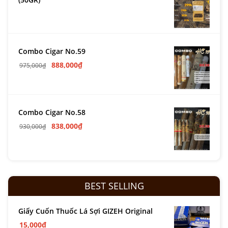
Combo Cigar No.59
888,000
₫
975,000
₫
Combo Cigar No.58
838,000
₫
930,000
₫
BEST SELLING
Giấy Cuốn Thuốc Lá Sợi GIZEH Original
15,000
₫