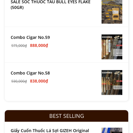
SALE SỐC THUỐC TẨU BULL EYES FLAKE
(50GR)
Combo Cigar No.59
888,000
₫
975,000
₫
Combo Cigar No.58
838,000
₫
930,000
₫
BEST SELLING
Giấy Cuốn Thuốc Lá Sợi GIZEH Original