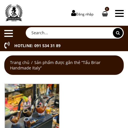
0
Đăng nhập
HOTLINE: 091 534 31 89
Trang chủ
Sản phẩm được gắn thẻ “Tẩu Briar
Handmade Italy”