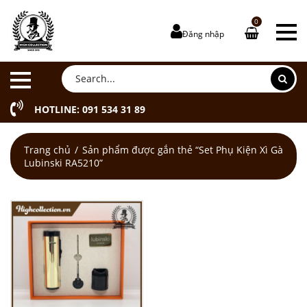
0
Đăng nhập
HOTLINE: 091 534 31 89
Trang chủ
Sản phẩm được gắn thẻ “Set Phụ Kiện Xì Gà
Lubinski RA5210”