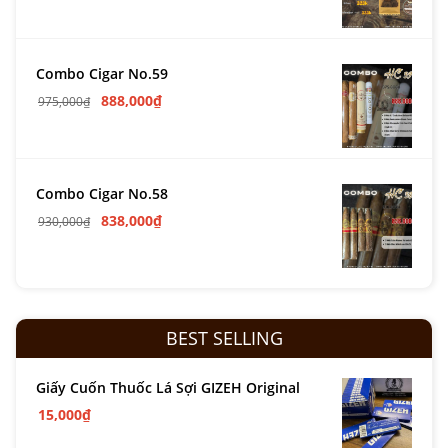
Combo Cigar No.59
888,000
₫
975,000
₫
Combo Cigar No.58
838,000
₫
930,000
₫
BEST SELLING
Giấy Cuốn Thuốc Lá Sợi GIZEH Original
15,000
₫