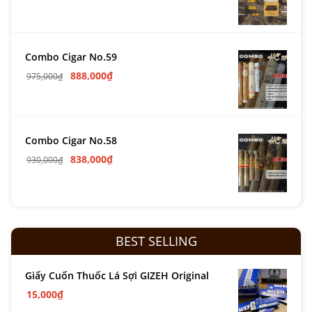
Combo Cigar No.59
888,000
₫
975,000
₫
Combo Cigar No.58
838,000
₫
930,000
₫
BEST SELLING
Giấy Cuốn Thuốc Lá Sợi GIZEH Original
15,000
₫