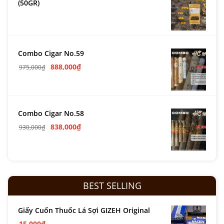
(50GR)
Combo Cigar No.59
888,000
₫
975,000
₫
Combo Cigar No.58
838,000
₫
930,000
₫
BEST SELLING
Giấy Cuốn Thuốc Lá Sợi GIZEH Original
15,000
₫