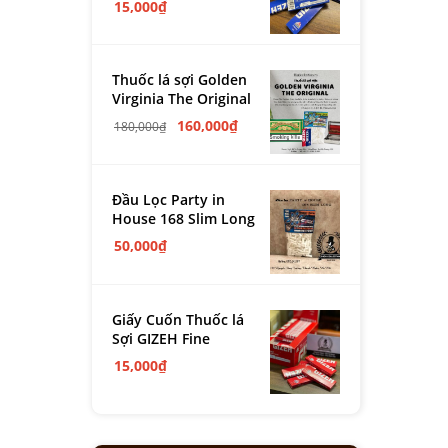
15,000
₫
Thuốc lá sợi Golden
Virginia The Original
160,000
₫
180,000
₫
Đầu Lọc Party in
House 168 Slim Long
50,000
₫
Giấy Cuốn Thuốc lá
Sợi GIZEH Fine
15,000
₫