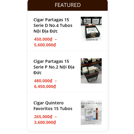
FEATURED
Cigar Partagas 15
Serie D No.4 Tubos
Nội Địa Đức
450,000
₫
–
5,600,000
₫
Cigar Partagas 15
Serie P No.2 Nội Địa
Đức
480,000
₫
–
6,450,000
₫
Cigar Quintero
Favoritos 15 Tubos
265,000
₫
–
3,600,000
₫