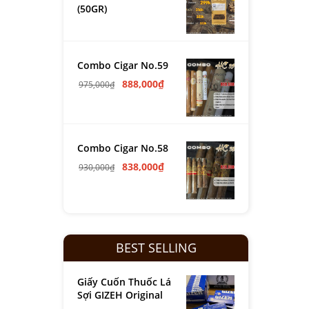
(50GR)
Combo Cigar No.59
888,000
₫
975,000
₫
Combo Cigar No.58
838,000
₫
930,000
₫
BEST SELLING
Giấy Cuốn Thuốc Lá
Sợi GIZEH Original