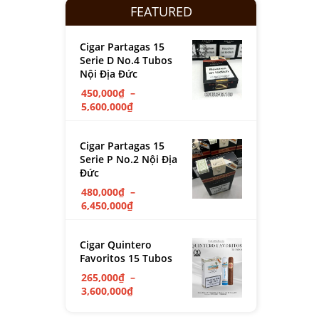
FEATURED
Cigar Partagas 15
Serie D No.4 Tubos
Nội Địa Đức
450,000
₫
–
5,600,000
₫
Cigar Partagas 15
Serie P No.2 Nội Địa
Đức
480,000
₫
–
6,450,000
₫
Cigar Quintero
Favoritos 15 Tubos
265,000
₫
–
3,600,000
₫