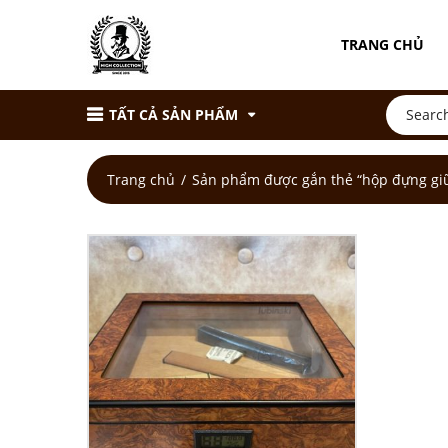
TRANG CHỦ
TẤT CẢ SẢN PHẨM
Trang chủ
Sản phẩm được gắn thẻ “hộp đựng gi