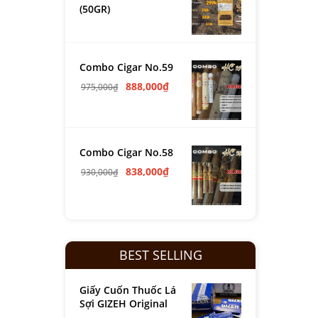
(50GR)
Combo Cigar No.59
888,000
₫
975,000
₫
Combo Cigar No.58
838,000
₫
930,000
₫
BEST SELLING
Giấy Cuốn Thuốc Lá
Sợi GIZEH Original