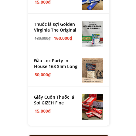
15,000
₫
Thuốc lá sợi Golden
Virginia The Original
160,000
₫
180,000
₫
Đầu Lọc Party in
House 168 Slim Long
50,000
₫
Giấy Cuốn Thuốc lá
Sợi GIZEH Fine
15,000
₫