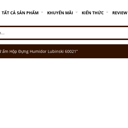
TẤT CẢ SẢN PHẨM
KHUYẾN MÃI
KIẾN THỨC
REVIEW
ữ ẩm Hộp Đựng Humidor Lubinski 60021”