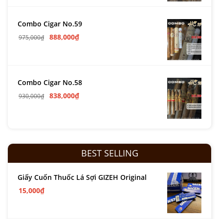
Combo Cigar No.59
888,000
₫
975,000
₫
Combo Cigar No.58
838,000
₫
930,000
₫
BEST SELLING
Giấy Cuốn Thuốc Lá Sợi GIZEH Original
15,000
₫