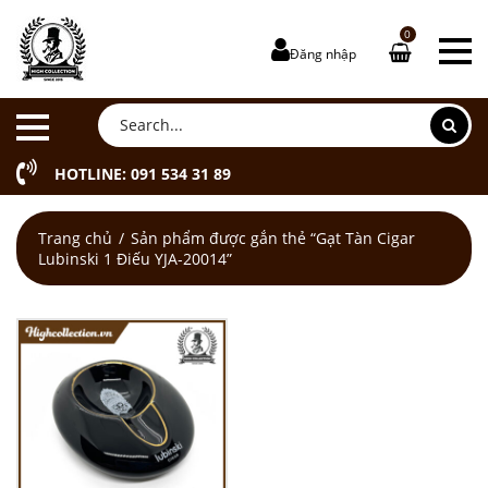
0
Đăng nhập
HOTLINE: 091 534 31 89
Trang chủ
Sản phẩm được gắn thẻ “Gạt Tàn Cigar
Lubinski 1 Điếu YJA-20014”