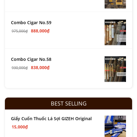
Combo Cigar No.59
888,000
₫
975,000
₫
Combo Cigar No.58
838,000
₫
930,000
₫
BEST SELLING
Giấy Cuốn Thuốc Lá Sợi GIZEH Original
15,000
₫