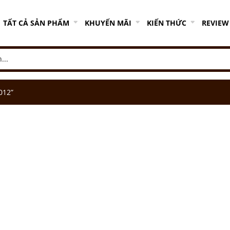
TẤT CẢ SẢN PHẨM
KHUYẾN MÃI
KIẾN THỨC
REVIEW
012”