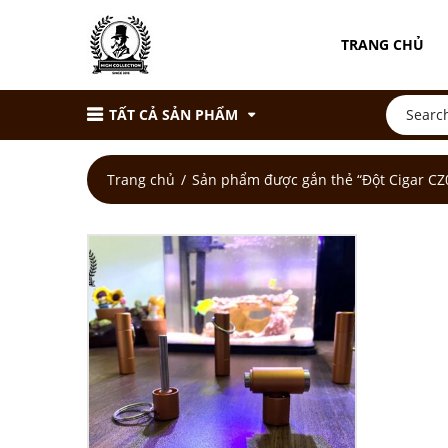
TRANG CHỦ
TẤT CẢ SẢN PHẨM
Trang chủ
Sản phẩm được gắn thẻ “Đột Cigar CZ