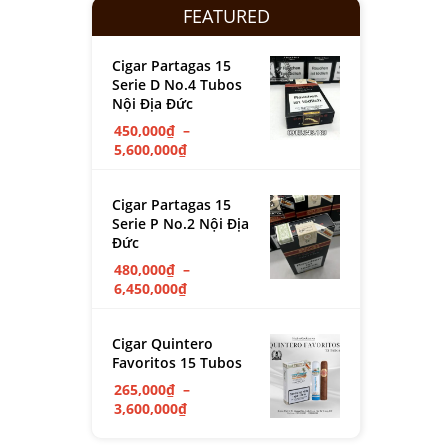
FEATURED
Cigar Partagas 15
Serie D No.4 Tubos
Nội Địa Đức
450,000
₫
–
5,600,000
₫
Cigar Partagas 15
Serie P No.2 Nội Địa
Đức
480,000
₫
–
6,450,000
₫
Cigar Quintero
Favoritos 15 Tubos
265,000
₫
–
3,600,000
₫