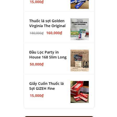
15,000
₫
Thuốc lá sợi Golden
Virginia The Original
160,000
₫
180,000
₫
Đầu Lọc Party in
House 168 Slim Long
50,000
₫
Giấy Cuốn Thuốc lá
Sợi GIZEH Fine
15,000
₫