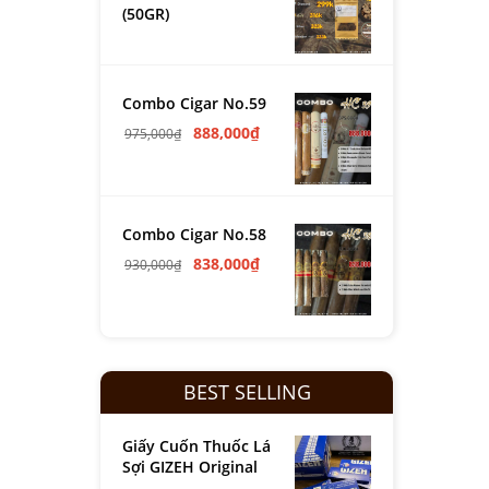
(50GR)
Combo Cigar No.59
888,000
₫
975,000
₫
Combo Cigar No.58
838,000
₫
930,000
₫
BEST SELLING
Giấy Cuốn Thuốc Lá
Sợi GIZEH Original