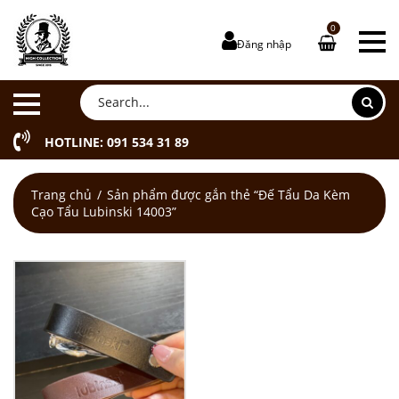
0
Đăng nhập
HOTLINE: 091 534 31 89
Trang chủ
Sản phẩm được gắn thẻ “Đế Tẩu Da Kèm
Cạo Tẩu Lubinski 14003”