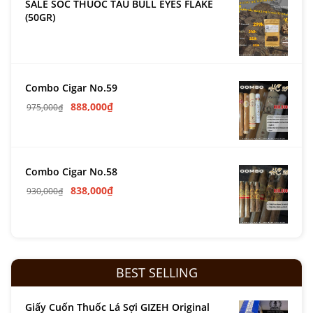
SALE SỐC THUỐC TẨU BULL EYES FLAKE
(50GR)
Combo Cigar No.59
888,000
₫
975,000
₫
Combo Cigar No.58
838,000
₫
930,000
₫
BEST SELLING
Giấy Cuốn Thuốc Lá Sợi GIZEH Original