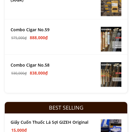
Combo Cigar No.59
888,000
₫
975,000
₫
Combo Cigar No.58
838,000
₫
930,000
₫
BEST SELLING
Giấy Cuốn Thuốc Lá Sợi GIZEH Original
15,000
₫