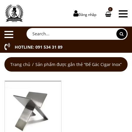
0
Đăng nhập
HOTLINE: 091 534 31 89
Trang chủ
Sản phẩm được gắn thẻ “Đế Gác Cigar Inox”