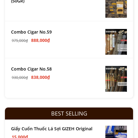
(50GR)
Combo Cigar No.59
888,000
₫
975,000
₫
Combo Cigar No.58
838,000
₫
930,000
₫
BEST SELLING
Giấy Cuốn Thuốc Lá Sợi GIZEH Original
15,000
₫