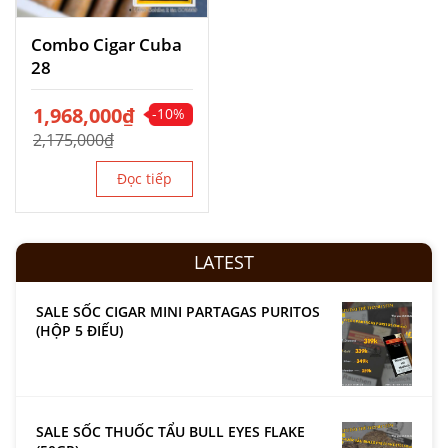
Combo Cigar Cuba
28
Giá
1,968,000
Giá
₫
-10%
gốc
hiện
2,175,000
₫
là:
tại
2,175,000₫.
là:
Đọc tiếp
1,968,000₫.
LATEST
SALE SỐC CIGAR MINI PARTAGAS PURITOS
(HỘP 5 ĐIẾU)
SALE SỐC THUỐC TẨU BULL EYES FLAKE