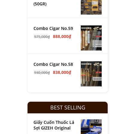
(50GR)
Combo Cigar No.59
888,000
₫
975,000
₫
Combo Cigar No.58
838,000
₫
930,000
₫
BEST SELLING
Giấy Cuốn Thuốc Lá
Sợi GIZEH Original