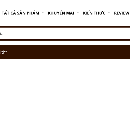
TẤT CẢ SẢN PHẨM
KHUYẾN MÃI
KIẾN THỨC
REVIEW
lth”