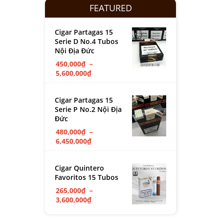
FEATURED
Cigar Partagas 15
Serie D No.4 Tubos
Nội Địa Đức
450,000
₫
–
5,600,000
₫
Cigar Partagas 15
Serie P No.2 Nội Địa
Đức
480,000
₫
–
6,450,000
₫
Cigar Quintero
Favoritos 15 Tubos
265,000
₫
–
3,600,000
₫