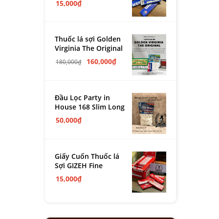
15,000
₫
Thuốc lá sợi Golden
Virginia The Original
160,000
₫
180,000
₫
Đầu Lọc Party in
House 168 Slim Long
50,000
₫
Giấy Cuốn Thuốc lá
Sợi GIZEH Fine
15,000
₫