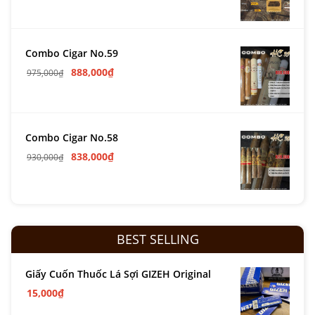
Combo Cigar No.59
888,000
₫
975,000
₫
Combo Cigar No.58
838,000
₫
930,000
₫
BEST SELLING
Giấy Cuốn Thuốc Lá Sợi GIZEH Original
15,000
₫