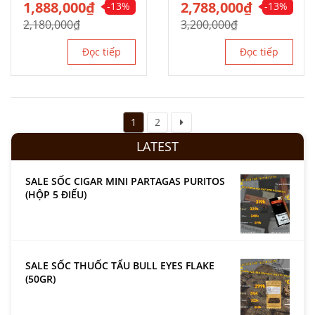
Giá
1,888,000
Giá
₫
Giá
2,788,000
Giá
₫
-13%
-13%
gốc
hiện
gốc
hiện
2,180,000
₫
3,200,000
₫
là:
tại
là:
tại
2,180,000₫.
là:
3,200,000₫.
là:
Đọc tiếp
Đọc tiếp
1,888,000₫.
2,788,000₫.
1
2
LATEST
SALE SỐC CIGAR MINI PARTAGAS PURITOS
(HỘP 5 ĐIẾU)
SALE SỐC THUỐC TẨU BULL EYES FLAKE
(50GR)