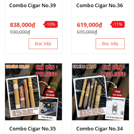
Combo Cigar No.39
Combo Cigar No.36
Giá
838,000
Giá
₫
Giá
619,000
Giá
₫
-10%
-11%
gốc
hiện
gốc
hiện
930,000
₫
695,000
₫
là:
tại
là:
tại
930,000₫.
là:
695,000₫.
là:
Đọc tiếp
Đọc tiếp
838,000₫.
619,000₫.
Combo Cigar No.35
Combo Cigar No.34