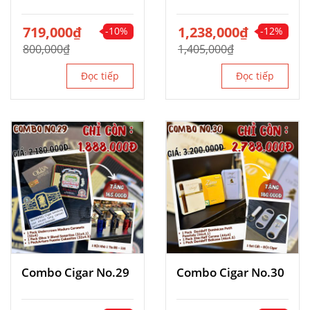
Giá
719,000
Giá
₫
Giá
1,238,000
Giá
₫
-10%
-12%
gốc
hiện
gốc
hiện
800,000
₫
1,405,000
₫
là:
tại
là:
tại
800,000₫.
là:
1,405,000₫.
là:
Đọc tiếp
Đọc tiếp
719,000₫.
1,238,000₫.
Combo Cigar No.29
Combo Cigar No.30