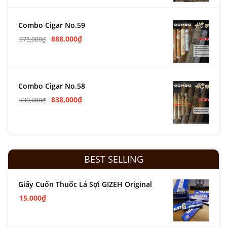
Combo Cigar No.59
888,000
₫
975,000
₫
Combo Cigar No.58
838,000
₫
930,000
₫
BEST SELLING
Giấy Cuốn Thuốc Lá Sợi GIZEH Original
15,000
₫