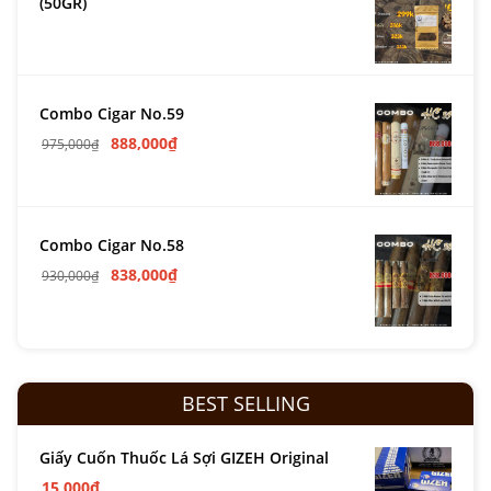
(50GR)
Combo Cigar No.59
888,000
₫
975,000
₫
Combo Cigar No.58
838,000
₫
930,000
₫
BEST SELLING
Giấy Cuốn Thuốc Lá Sợi GIZEH Original
15,000
₫