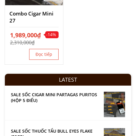
Combo Cigar Mini
27
Giá
1,989,000
Giá
₫
-14%
gốc
hiện
2,310,000
₫
là:
tại
2,310,000₫.
là:
Đọc tiếp
1,989,000₫.
LATEST
SALE SỐC CIGAR MINI PARTAGAS PURITOS
(HỘP 5 ĐIẾU)
SALE SỐC THUỐC TẨU BULL EYES FLAKE