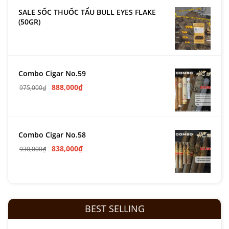
SALE SỐC THUỐC TẨU BULL EYES FLAKE
(50GR)
Combo Cigar No.59
888,000
₫
975,000
₫
Combo Cigar No.58
838,000
₫
930,000
₫
BEST SELLING