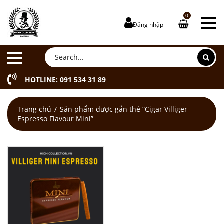
0
Đăng nhập
HOTLINE: 091 534 31 89
Trang chủ
Sản phẩm được gắn thẻ “Cigar Villiger
Espresso Flavour Mini”