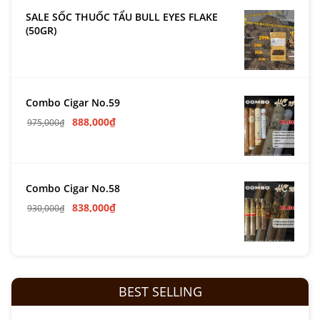
SALE SỐC THUỐC TẨU BULL EYES FLAKE
(50GR)
Combo Cigar No.59
888,000
₫
975,000
₫
Combo Cigar No.58
838,000
₫
930,000
₫
BEST SELLING