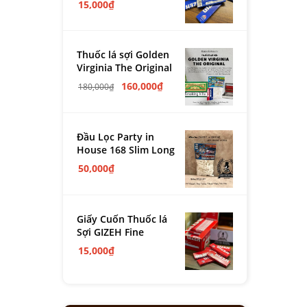
15,000
₫
Thuốc lá sợi Golden
Virginia The Original
160,000
₫
180,000
₫
Đầu Lọc Party in
House 168 Slim Long
50,000
₫
Giấy Cuốn Thuốc lá
Sợi GIZEH Fine
15,000
₫