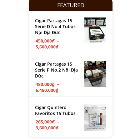
FEATURED
Cigar Partagas 15
Serie D No.4 Tubos
Nội Địa Đức
450,000
₫
–
5,600,000
₫
Cigar Partagas 15
Serie P No.2 Nội Địa
Đức
480,000
₫
–
6,450,000
₫
Cigar Quintero
Favoritos 15 Tubos
265,000
₫
–
3,600,000
₫