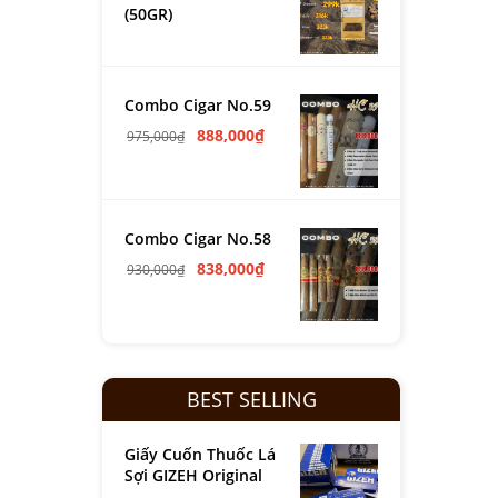
(50GR)
Combo Cigar No.59
888,000
₫
975,000
₫
Combo Cigar No.58
838,000
₫
930,000
₫
BEST SELLING
Giấy Cuốn Thuốc Lá
Sợi GIZEH Original