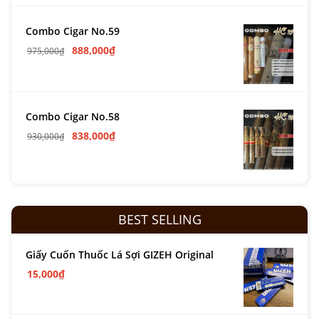
Combo Cigar No.59
888,000
₫
975,000
₫
Combo Cigar No.58
838,000
₫
930,000
₫
BEST SELLING
Giấy Cuốn Thuốc Lá Sợi GIZEH Original
15,000
₫