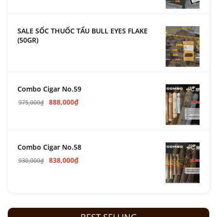
SALE SỐC THUỐC TẨU BULL EYES FLAKE
(50GR)
Combo Cigar No.59
888,000
₫
975,000
₫
Combo Cigar No.58
838,000
₫
930,000
₫
BEST SELLING