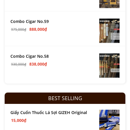
Combo Cigar No.59
888,000
₫
975,000
₫
Combo Cigar No.58
838,000
₫
930,000
₫
BEST SELLING
Giấy Cuốn Thuốc Lá Sợi GIZEH Original
15,000
₫