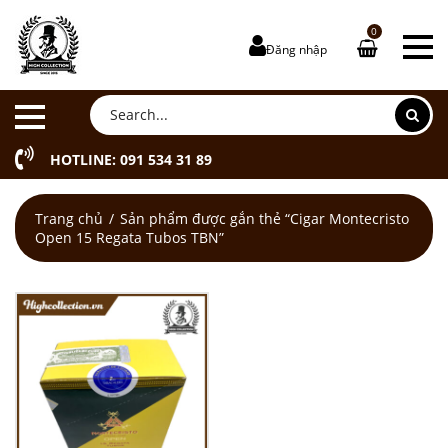
0
Đăng nhập
HOTLINE: 091 534 31 89
Trang chủ
Sản phẩm được gắn thẻ “Cigar Montecristo
Open 15 Regata Tubos TBN”