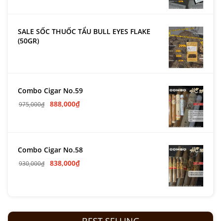
SALE SỐC THUỐC TẨU BULL EYES FLAKE
(50GR)
Combo Cigar No.59
888,000
₫
975,000
₫
Combo Cigar No.58
838,000
₫
930,000
₫
BEST SELLING