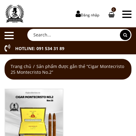
0
Đăng nhập
HOTLINE: 091 534 31 89
Trang chủ
Sản phẩm được gắn thẻ “Cigar Montecristo
25 Montecristo No.2”