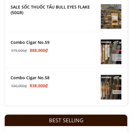
SALE SỐC THUỐC TẨU BULL EYES FLAKE
(50GR)
Combo Cigar No.59
888,000
₫
975,000
₫
Combo Cigar No.58
838,000
₫
930,000
₫
BEST SELLING