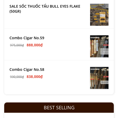
SALE SỐC THUỐC TẨU BULL EYES FLAKE
(50GR)
Combo Cigar No.59
888,000
₫
975,000
₫
Combo Cigar No.58
838,000
₫
930,000
₫
BEST SELLING