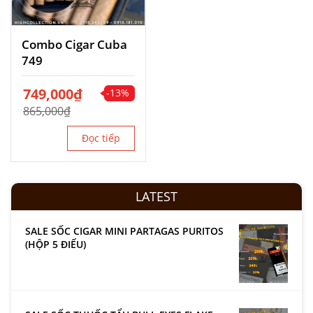
Combo Cigar Cuba
749
Giá
749,000
Giá
₫
-13%
gốc
hiện
865,000
₫
là:
tại
865,000₫.
là:
Đọc tiếp
749,000₫.
LATEST
SALE SỐC CIGAR MINI PARTAGAS PURITOS
(HỘP 5 ĐIẾU)