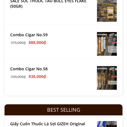
SALE SỐC THUỐC TẨU BULL EYES FLAKE
(50GR)
Combo Cigar No.59
888,000
₫
975,000
₫
Combo Cigar No.58
838,000
₫
930,000
₫
BEST SELLING
Giấy Cuốn Thuốc Lá Sợi GIZEH Original