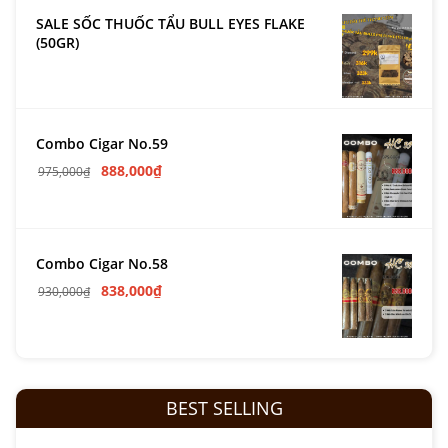
SALE SỐC THUỐC TẨU BULL EYES FLAKE
(50GR)
Combo Cigar No.59
888,000
₫
975,000
₫
Combo Cigar No.58
838,000
₫
930,000
₫
BEST SELLING