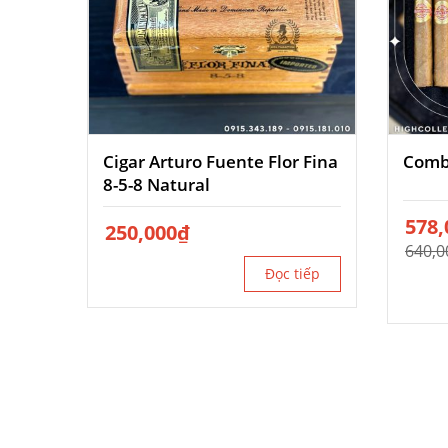
Cigar Arturo Fuente Flor Fina
Comb
8-5-8 Natural
Giá
578,
Giá
250,000
₫
gốc
hiện
640,0
là:
tại
Đọc tiếp
640,0
là:
578,0