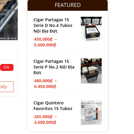
FEATURED
Cigar Partagas 15
Serie D No.4 Tubos
Nội Địa Đức
450,000
₫
–
5,600,000
₫
Cigar Partagas 15
Serie P No.2 Nội Địa
-5%
Đức
480,000
₫
–
6,450,000
₫
tiếp
Cigar Quintero
Favoritos 15 Tubos
265,000
₫
–
3,600,000
₫