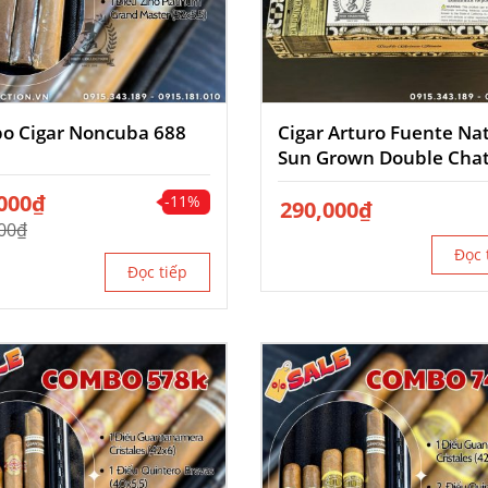
o Cigar Noncuba 688
Cigar Arturo Fuente Na
Sun Grown Double Cha
000
₫
-11%
290,000
₫
00
₫
Đọc 
00₫.
Đọc tiếp
00₫.