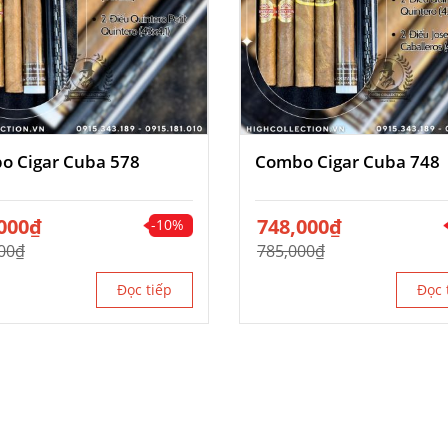
o Cigar Cuba 578
Combo Cigar Cuba 748
000
₫
Giá
748,000
Giá
₫
-10%
gốc
hiện
00
₫
785,000
₫
là:
tại
00₫.
785,000₫.
là:
Đọc tiếp
Đọc 
00₫.
748,000₫.