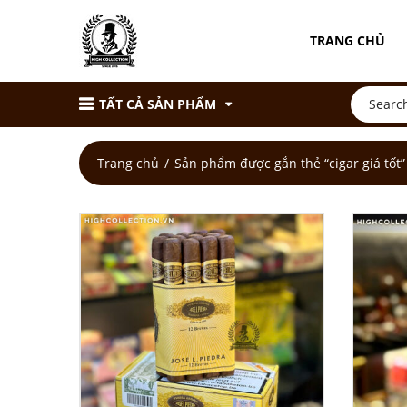
TRANG CHỦ
TẤT CẢ SẢN PHẨM
Trang chủ
Sản phẩm được gắn thẻ “cigar giá tốt”