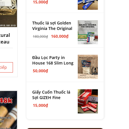
15,000
₫
Thuốc lá sợi Golden
Virginia The Original
tural
160,000
₫
180,000
₫
teau
Đầu Lọc Party in
House 168 Slim Long
tiếp
50,000
₫
Giấy Cuốn Thuốc lá
Sợi GIZEH Fine
15,000
₫