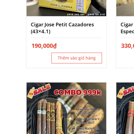
Cigar Jose Petit Cazadores
Cigar
(43×4.1)
Espec
Tubo
190,000
₫
330,
Thêm vào giỏ hàng