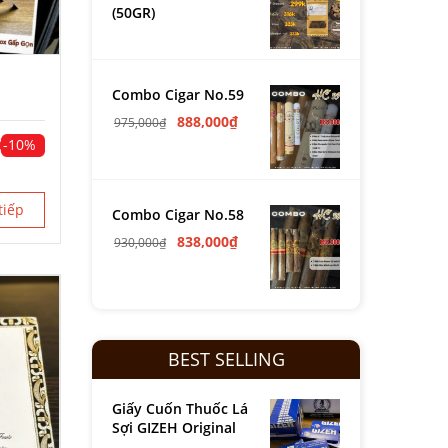
(50GR)
Combo Cigar No.59
888,000
₫
975,000
₫
-10%
tiếp
Combo Cigar No.58
838,000
₫
930,000
₫
BEST SELLING
Giấy Cuốn Thuốc Lá
Sợi GIZEH Original