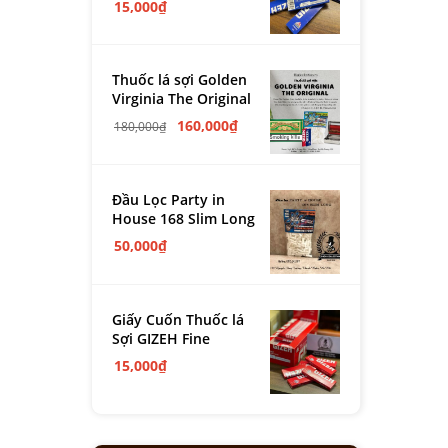
15,000
₫
Thuốc lá sợi Golden
Virginia The Original
160,000
₫
180,000
₫
Đầu Lọc Party in
House 168 Slim Long
50,000
₫
Giấy Cuốn Thuốc lá
Sợi GIZEH Fine
15,000
₫