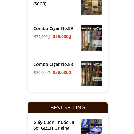
(50GR)
Combo Cigar No.59
888,000
₫
975,000
₫
Combo Cigar No.58
838,000
₫
930,000
₫
BEST SELLING
Giấy Cuốn Thuốc Lá
Sợi GIZEH Original