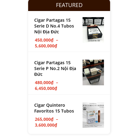
FEATURED
Cigar Partagas 15
Serie D No.4 Tubos
Nội Địa Đức
450,000
₫
–
5,600,000
₫
Cigar Partagas 15
Serie P No.2 Nội Địa
Đức
480,000
₫
–
6,450,000
₫
Cigar Quintero
Favoritos 15 Tubos
265,000
₫
–
3,600,000
₫