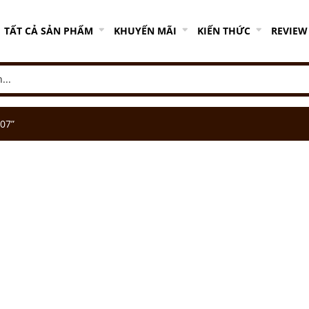
TẤT CẢ SẢN PHẨM
KHUYẾN MÃI
KIẾN THỨC
REVIEW
07”