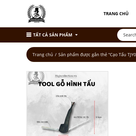
TRANG CHỦ
TẤT CẢ SẢN PHẨM
Trang chủ
Sản phẩm được gắn thẻ “Cạo Tẩu TJY0