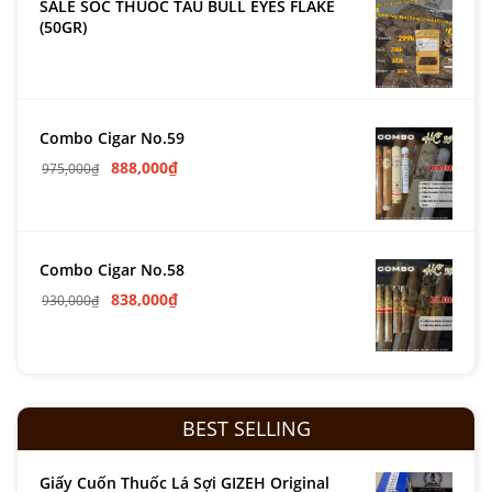
SALE SỐC THUỐC TẨU BULL EYES FLAKE
(50GR)
Combo Cigar No.59
888,000
₫
975,000
₫
Combo Cigar No.58
838,000
₫
930,000
₫
BEST SELLING
Giấy Cuốn Thuốc Lá Sợi GIZEH Original