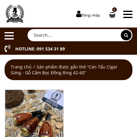
0
Đăng nhập
HOTLINE: 091 534 31 89
Trang chủ
Sản phẩm được gắn thẻ “Cán Tẩu Cigar
Sừng - Gỗ Cẩm Bọc Đồng Ring 42-60”