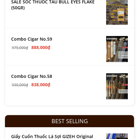
SALE SỐC THUỐC TẨU BULL EYES FLAKE
(50GR)
Combo Cigar No.59
888,000
₫
975,000
₫
Combo Cigar No.58
838,000
₫
930,000
₫
BEST SELLING
Giấy Cuốn Thuốc Lá Sợi GIZEH Original