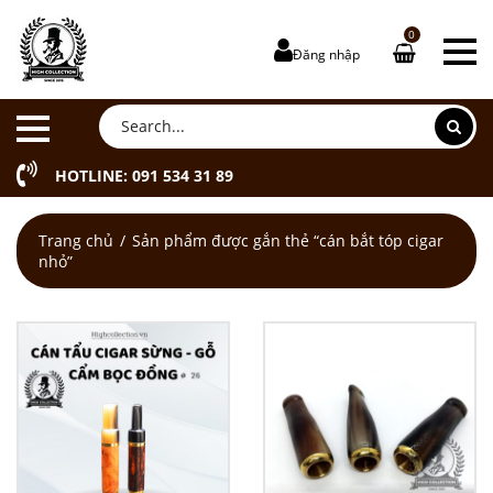
0
Đăng nhập
HOTLINE: 091 534 31 89
Trang chủ
Sản phẩm được gắn thẻ “cán bắt tóp cigar
nhỏ”