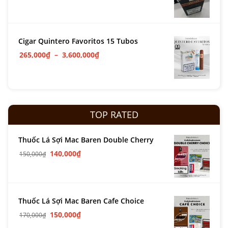
Cigar Quintero Favoritos 15 Tubos
265,000
₫
–
3,600,000
₫
TOP RATED
Thuốc Lá Sợi Mac Baren Double Cherry
140,000
₫
150,000
₫
Thuốc Lá Sợi Mac Baren Cafe Choice
150,000
₫
170,000
₫