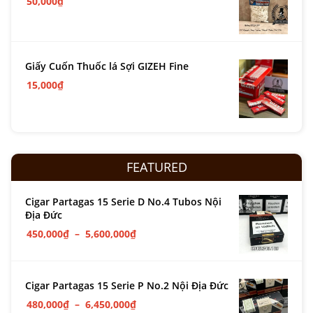
50,000
₫
Giấy Cuốn Thuốc lá Sợi GIZEH Fine
15,000
₫
FEATURED
Cigar Partagas 15 Serie D No.4 Tubos Nội
Địa Đức
450,000
₫
–
5,600,000
₫
Cigar Partagas 15 Serie P No.2 Nội Địa Đức
480,000
₫
–
6,450,000
₫