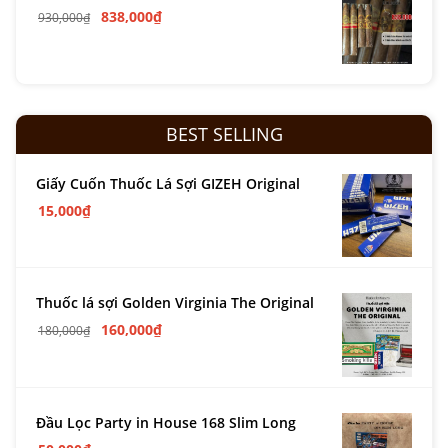
838,000
₫
930,000
₫
BEST SELLING
Giấy Cuốn Thuốc Lá Sợi GIZEH Original
15,000
₫
Thuốc lá sợi Golden Virginia The Original
160,000
₫
180,000
₫
Đầu Lọc Party in House 168 Slim Long