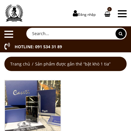
0
Đăng nhập
HOTLINE: 091 534 31 89
Trang chủ
Sản phẩm được gắn thẻ “bật khò 1 tia”