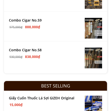
Combo Cigar No.59
888,000
₫
975,000
₫
Combo Cigar No.58
838,000
₫
930,000
₫
BEST SELLING
Giấy Cuốn Thuốc Lá Sợi GIZEH Original
15,000
₫