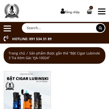
0
Đăng nhập
HOTLINE: 091 534 31 89
Trang chủ
Sản phẩm được gắn thẻ “Bật Cigar Lubinski
3 Tia Kèm Gác YJA-10024”