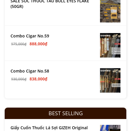
SALE SỐC THUỐC TẨU BULL EYES FLAKE
(50GR)
Combo Cigar No.59
888,000
₫
975,000
₫
Combo Cigar No.58
838,000
₫
930,000
₫
BEST SELLING
Giấy Cuốn Thuốc Lá Sợi GIZEH Original