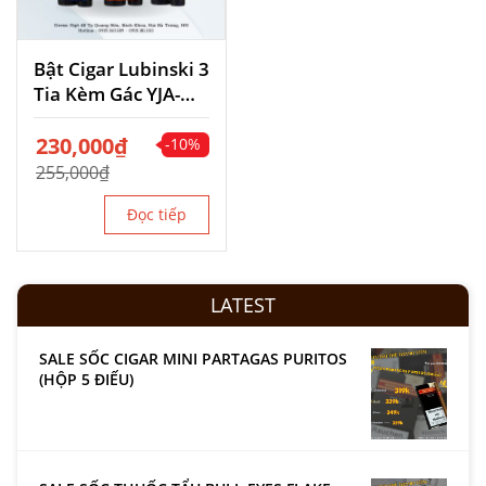
Bật Cigar Lubinski 3
Tia Kèm Gác YJA-
10024
Giá
230,000
Giá
₫
-10%
gốc
hiện
255,000
₫
là:
tại
255,000₫.
là:
Đọc tiếp
230,000₫.
LATEST
SALE SỐC CIGAR MINI PARTAGAS PURITOS
(HỘP 5 ĐIẾU)