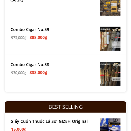
Combo Cigar No.59
888,000
₫
975,000
₫
Combo Cigar No.58
838,000
₫
930,000
₫
BEST SELLING
Giấy Cuốn Thuốc Lá Sợi GIZEH Original
15,000
₫