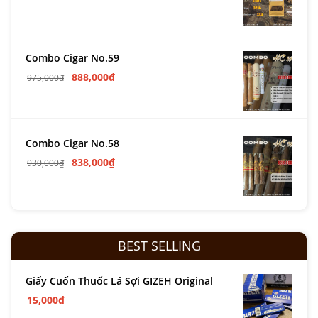
Combo Cigar No.59
888,000
₫
975,000
₫
Combo Cigar No.58
838,000
₫
930,000
₫
BEST SELLING
Giấy Cuốn Thuốc Lá Sợi GIZEH Original
15,000
₫