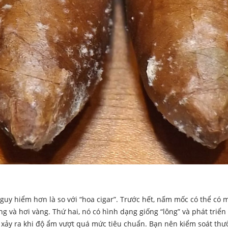
guy hiểm hơn là so với “hoa cigar”. Trước hết, nấm mốc có thể có 
g và hơi vàng. Thứ hai, nó có hình dạng giống “lông” và phát triể
y xảy ra khi độ ẩm vượt quá mức tiêu chuẩn. Bạn nên kiểm soát th