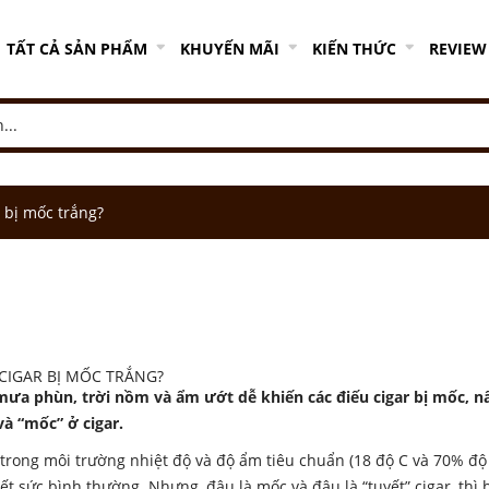
TẤT CẢ SẢN PHẨM
KHUYẾN MÃI
KIẾN THỨC
REVIEW
 bị mốc trắng?
CIGAR BỊ MỐC TRẮNG?
mưa phùn, trời nồm và ẩm ướt dễ khiến các điếu cigar bị mốc, 
và “mốc” ở cigar.
 trong môi trường nhiệt độ và độ ẩm tiêu chuẩn (18 độ C và 70% độ
ết sức bình thường. Nhưng, đâu là mốc và đâu là “tuyết” cigar, thì b