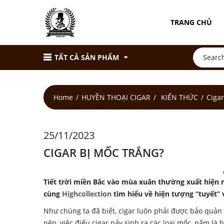
TRANG CHỦ
TẤT CẢ SẢN PHẨM
Home
HUYỀN THOẠI CIGAR
KIẾN THỨC
Cigar
25/11/2023
CIGAR BỊ MỐC TRẮNG?
Tiết trời miền Bắc vào mùa xuân thường xuất hiện 
cùng
Highcollection
tìm hiểu về hiện tượng “tuyết” 
Như chúng ta đã biết, cigar luôn phải được bảo quản
nên, việc điếu cigar nảy sinh ra các loại mốc, nấm là h