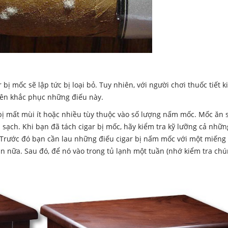
 bị mốc sẽ lập tức bị loại bỏ. Tuy nhiên, với người chơi thuốc tiết 
nên khắc phục những điếu này.
ẽ bị mất mùi ít hoặc nhiều tùy thuộc vào số lượng nấm mốc. Mốc ăn 
 sạch. Khi bạn đã tách cigar bị mốc, hãy kiểm tra kỹ lưỡng cả nhữn
 Trước đó bạn cần lau những điếu cigar bị nấm mốc với một miếng 
lần nữa. Sau đó, để nó vào trong tủ lạnh một tuần (nhớ kiểm tra ch