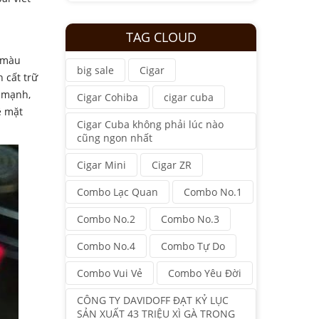
TAG CLOUD
t màu
big sale
Cigar
 cất trữ
, mạnh,
Cigar Cohiba
cigar cuba
ề mặt
Cigar Cuba không phải lúc nào
cũng ngon nhất
Cigar Mini
Cigar ZR
Combo Lạc Quan
Combo No.1
Combo No.2
Combo No.3
Combo No.4
Combo Tự Do
Combo Vui Vẻ
Combo Yêu Đời
CÔNG TY DAVIDOFF ĐẠT KỶ LỤC
SẢN XUẤT 43 TRIỆU XÌ GÀ TRONG