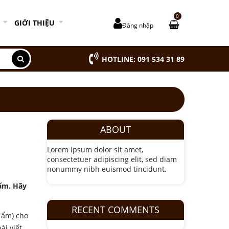
0
GIỚI THIỆU
Đăng nhập
HOTLINE: 091 534 31 89
ABOUT
Lorem ipsum dolor sit amet,
consectetuer adipiscing elit, sed diam
nonummy nibh euismod tincidunt.
nấm. Hãy
RECENT COMMENTS
 ẩm) cho
ài viết