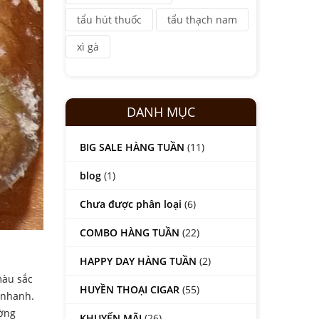
tẩu hút thuốc
tẩu thạch nam
xì gà
DANH MỤC
BIG SALE HÀNG TUẦN
(11)
blog
(1)
Chưa được phân loại
(6)
COMBO HÀNG TUẦN
(22)
HAPPY DAY HÀNG TUẦN
(2)
màu sắc
HUYỀN THOẠI CIGAR
(55)
n nhanh.
ường
KHUYẾN MÃI
(26)