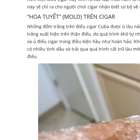
này sẽ chỉ ra cho người chơi cigar nhận biết sơ bộ về
“HOA TUYẾT” (MOLD) TRÊN CIGAR
Những đốm trắng trên điếu cigar Cuba được ủ lâu năm
trắng xuất hiện trên thân điếu, do quá trình khô tự n
và ủ điếu cigar trong điều kiện hầu như hoàn hảo. Khô
có nhiều tinh dầu và trải qua quá trình cất trữ lâu mớ
điếu.